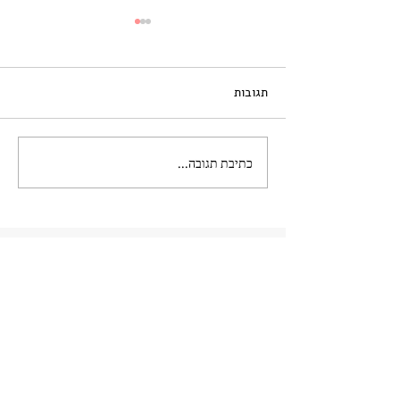
תגובות
כתיבת תגובה...
כנס נשים בהייטק בישראל
2025: מצגות
מעוניינים להגדיל את מספר
הנשים המועסקות אצלכם
בארגון?
מלאו את הפרטים ליצירת קשר ויחד נתחיל
בשינוי