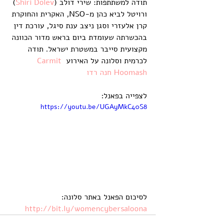
תודה למשתתפות: שירי דולב (
Shiri Dolev
) 
ורויטל לביא כהן מ-NSO, האקרית והחוקרת 
קרן אלעזרי וסגן ניצב ענת סיגל, עורכת דין 
בהכשרתה שעומדת ביום בראש מדור הכוונה 
מקצועית סייבר במשטרת ישראל. תודה 
לכרמית וסלונה על האירוע 
Carmit 
Hoomash
חנה רדו
לצפייה בפאנל: 
https://youtu.be/UGAyMkC40S8
לסיכום הפאנל באתר סלונה: 
http://bit.ly/womencybersaloona