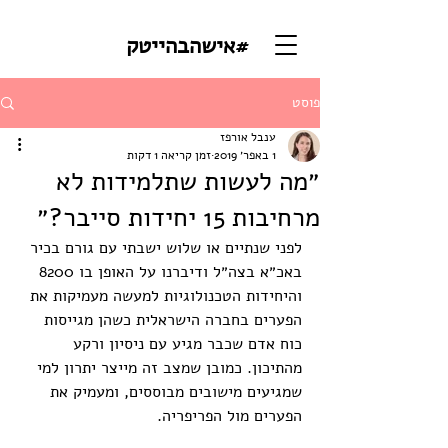
#אישהבהייטק
פוסט
ענבל אורפז
1 באפר׳ 2019
זמן קריאה 1 דקות
״מה לעשות שתלמידות לא
מרחיבות 15 יחידות סייבר?״
לפני שנתיים או שלוש ישבתי עם גורם בכיר 
באכ״א בצה״ל ודיברנו על האופן בו 8200 
והיחידות הטכנולוגיות למעשה מעמיקות את 
הפערים בחברה הישראלית כשהן מגייסות 
כוח אדם שכבר מגיע עם ניסיון ורקע 
מהתיכון. כמובן שמצב זה מייצר יתרון למי 
שמגיעים מישובים מבוססים, ומעמיק את 
הפערים מול הפריפריה.