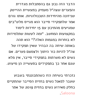
הדבר הזה נכון גם בהסתכלות מגדרית 
והפערים שצה״ל מעמיק בתעשיית ההייטק 
שניזונה מהיחידות הטכנולוגיות. אותו גורם 
אמר שלתפקידי סייבר הוא מגייס מלש״בים 
שמגיעים מהתיכון עם 15 יחידות לימוד 
במקצועות המחשב. ״ומה לעשות שתלמידות 
לא בוחרות במגמות האלה?״ הוא תהה 
באותה שיחה בה הבהיר שאין תפקידו של 
צה״ל להיות כור היתוך ולצמצם פערים. אם 
נשים לא משרתות בתפקידי סייבר, אין פלא 
שגם אחר כך בתפקידים בתעשייה הן מיעוט.
נזכרתי בשיחה הזו כשהתכוננתי בשבוע 
שעבר לפאנל נשים בחזית הסייבר שהתקיים 
כחלק מאירוע נשים בחזית 2019 של אתר 
.
Saloona