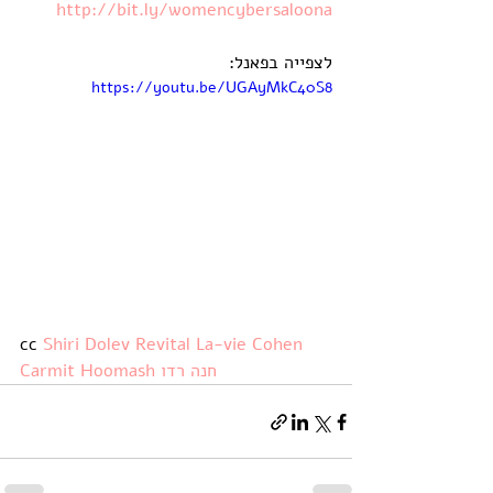
http://bit.ly/womencybersaloona
לצפייה בפאנל:
https://youtu.be/UGAyMkC40S8
cc 
Shiri Dolev
Revital La-vie Cohen
חנה רדו
Carmit Hoomash