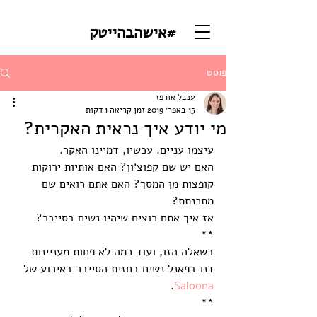
#אישהבהייטק
פוסט
ענבל אורפז
15 באפר׳ 2019
זמן קריאה 1 דקות
מי יודע איך נראית האקרית?
עיצמו עניים. עכשיו, דמיינו האקר.
האם יש שם קפוצ׳ון? האם אותיות ירוקות 
קופצות מן המסך? האם אתם רואים שם 
מתכנתת?
אז איך אתם רוצים שיהיו נשים בסייבר?
**
בשאלה הזו, ועוד כמה לא פחות מעניינות 
דנו בפאנל נשים בחזית הסייבר באירוע של 
. 
Saloona
**