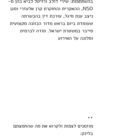
בהשתתפות: שירי דולב ורויטל לביא כהן מ-
NSO, ההאקרית והחוקרת קרן אלעזרי וסגן 
ניצב ענת סיגל, עורכת דין בהכשרתה 
שעומדת ביום בראש מדור הכוונה מקצועית 
סייבר במשטרת ישראל. תודה לכרמית 
וסלונה על האירוע 
**
מוזמנים לצפות ולקרוא את מה שהחמצתם 
בלינק: