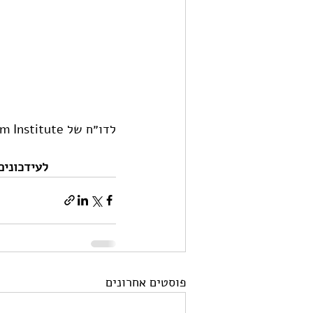
לדו״ח של The Van Leer Jerusalem Institute - מכון ון ליר בירושלים - 
לעידכונים
פוסטים אחרונים