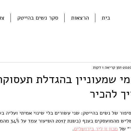
בית
הרצאות
סקר נשים בהייטק
צו
זמן קריאה 1 דקות
י שמעוניין בהגדלת תעסוקת
ך להכיר
פור של נשים בהייטק: שני עשורים בלי שינוי אמיתי ועליה בש
המועסקות בהייטק - כשל
״ של 
מכון ון ליר בירושלים
.