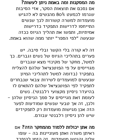
מה המסקנות ומה באמת ניתן לעשות?
אם נסכם את תוצאות הסקר, אזי הסיבות 
שגרמו לכמעט 80% מהנשים לא להגיש 
מועמדות למשרה קשורות לכך שנשים 
התייחסו לדרישות התפקיד כדרישות 
אמיתיות, ותפשו את תהליך הגיוס ככזה 
שנעשה ״לפי הספר״ יותר ממה שהוא באמת.
זה לא קורה בלי הקשר ובלי סיבה. יש 
פערים בתהליכי הגיוס של נשים וגברים. כך 
למשל, מחקר של מקינזי מצא שגברים 
מגוייסים על פי הפוטנציאל שלהם להצליח 
בתפקיד (בדומה למשל לתהליכי המיון 
שנעשים למועמדים לשירות צבאי שנבחרים 
לתפקיד לפי הפוטנציאל שלהם להתאים לו 
בהיעדר ניסיון מקצועי רלבנטי). נשים 
לעומת זאת מגייסים על סמך הניסיון שלהן - 
ולכן, זה אך טבעי שנשים שמודעות לפער 
הזה אכן מגישות מועמדות רק לתפקידים 
שיש להן ניסיון רלבנטי עבורם.
מה אתן יכולות ללמוד מהמחקר הזה?
 אם 
ראיתן משרה ואתן מעוניינות בה - עופו 
עליה והגישו מועמדות. זה הזמן להיפרד 