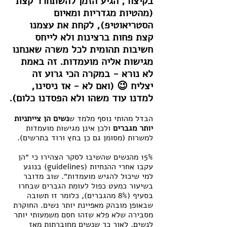
בקיצור, הגיע הזמן להשתחרר קצת 
(מהטיות מגדריות ומאיום 
הסטריאוטיפ), לקחת את עצמנו 
קצת פחות ברצינות ולא לייחס 
חשיבות תהומית לכל משרה שאנחנו 
מגישות אליה מועמדות. זה באמת 
לא נורא - במקרה הכי גרוע זה 
יצליח 😉 (ואם לא - אז ניסינו, 
למדנו עוד משהו ולא הפסדנו כלום).
הבדל מהותי נוסף מלמד ש
נשים הן צייתניות 
יותר מגברים
 ולכן אינן מגישות מועמדות 
למשרות (מסומן גם כן בחץ ורוד בתרשים).
15% מהנשים שהשיבו לסקר הצהירו כי ״הן 
עקבו אחרי ההנחיות (guidelines) בנוגע 
למי שיכול להגיש מועמדות״. שוב מדובר 
בשיעור כמעט כפול לעומת הגברים שבחרו 
בסעיף (8% מהגברים), כלומר זו תשובה 
שבאופן מובהק מאפיינת יותר נשים. החוקרת 
מסבירה שלא פלא שזהו חסם משמעותי יותר 
לנשים, לאור כך שנשים מחוברתות מאז 