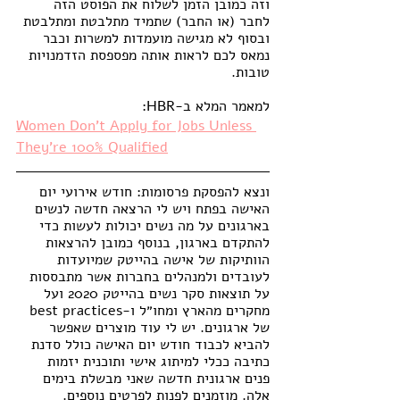
וזה כמובן הזמן לשלוח את הפוסט הזה 
לחבר (או החבר) שתמיד מתלבטת ומתלבטת 
ובסוף לא מגישה מועמדות למשרות וכבר 
נמאס לכם לראות אותה מפספסת הזדמנויות 
טובות.
למאמר המלא ב-HBR: 
Women Don’t Apply for Jobs Unless 
They’re 100% Qualified
ונצא להפסקת פרסומות: חודש אירועי יום 
האישה בפתח ויש לי הרצאה חדשה לנשים 
בארגונים על מה נשים יכולות לעשות כדי 
להתקדם בארגון, בנוסף כמובן להרצאות 
הוותיקות של אישה בהייטק שמיועדות 
לעובדים ולמנהלים בחברות אשר מתבססות 
על תוצאות סקר נשים בהייטק 2020 ועל 
מחקרים מהארץ ומחו״ל ו-best practices 
של ארגונים. יש לי עוד מוצרים שאפשר 
להביא לכבוד חודש יום האישה כולל סדנת 
כתיבה ככלי למיתוג אישי ותוכנית יזמות 
פנים ארגונית חדשה שאני מבשלת בימים 
אלה. מוזמנים לפנות לפרטים נוספים. 