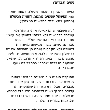
נשים וגברים?
הפער הראשון והמהותי שעולה באותו מחקר 
הוא 
המשקל שנשים נותנות לחווית הכשלון
(מסומן בחץ ורוד בתרשים המצורף).
״לא חשבתי שהם יגייסו אותי מאחר ולא 
עמדתי בדרישות ולא רציתי לחשוף את עצמי 
אם רוב הסיכויים הם שאכשל״ - כלומר 
מבחינת נשים, כשהן מגישות מועמדות 
למשרה ולא מקבלות אותה הן תופשות את זה 
ככישלון ומעדיפות להמנע מתחושה זו. 22% 
מהנשים בחרו באמירה זו - קרוב לפי שתיים 
משיעור הגברים שבחרו בהסבר זה (13% 
מהגברים). 
החוקרת סופיה מור מציינת כי ישנן ראיות 
שנשים אכן זוכרות כישלונות זמן ארוך יותר 
מגברים. אבל היא מזהירה שההטייה הזו 
עלולה להפוך נשים לזהירות מדי כדי להמנע 
מכשלונות יותר ממה שהיה כדאי ובדרכים 
שפוגעות בקריירה שלהן. 