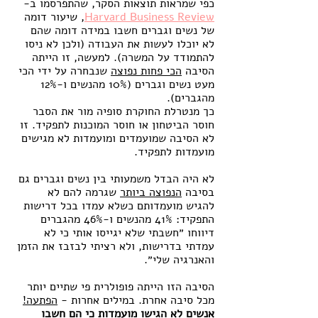
כפי שמראות תוצאות הסקר, שהתפרסמו ב-
Harvard Business Review
, שיעור דומה 
של נשים וגברים חשבו במידה דומה שהם 
לא יוכלו לעשות את העבודה (ולכן לא ניסו 
להתמודד על המשרה). למעשה, זו הייתה 
הסיבה 
הכי פחות נפוצה
 שנבחרה על ידי הכי 
מעט נשים וגברים (10% מהנשים ו-12% 
מהגברים). 
כך מנטרלת החוקרת סופיה מור את הסבר 
חוסר הביטחון או חוסר המוכנות לתפקיד. זו 
לא הסיבה שמועמדים ומועמדות לא מגישים 
מועמדות לתפקיד.
לא היה הבדל משמעותי בין נשים וגברים גם 
בסיבה 
הנפוצה ביותר
 שגרמה להם לא 
להגיש מועמדותם כשלא עמדו בכל דרישות 
התפקיד: 41% מהנשים ו-46% מהגברים 
דיווחו ״חשבתי שלא יגייסו אותי כי לא 
עמדתי בדרישות, ולא רציתי לבזבז את הזמן 
והאנרגיה שלי״. 
הסיבה הזו הייתה פופולרית פי שתיים יותר 
מכל סיבה אחרת. במילים אחרות - 
הפתעה!
אנשים לא הגישו מועמדות כי הם חשבו 