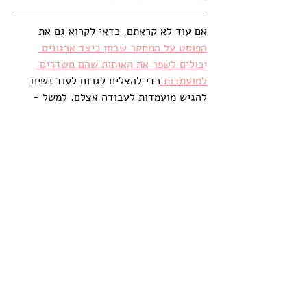
אם עוד לא קראתם, כדאי לקרוא גם את 
הפוסט על המחקר שבחן כיצד ארגונים 
יכולים לשפר את האותות שהם משדרים 
למועמדות 
כדי להצליח לגרום לעוד נשים 
להגיש מועמדות לעבודה אצלם. למשל - 
להשתמש בתמונות שמציגות מגוון אנושי 
באתר החברה (ולא רק תמונות של גברים 
לבנים), לשים לב לשפה שמשתמשים בה 
ולוודא שמועמדות פוגשות נשים בתהליך 
הגיוס. לינק לפוסט על המחקר: 
https://www.womanintech.net/post/
why-women-dont-apply