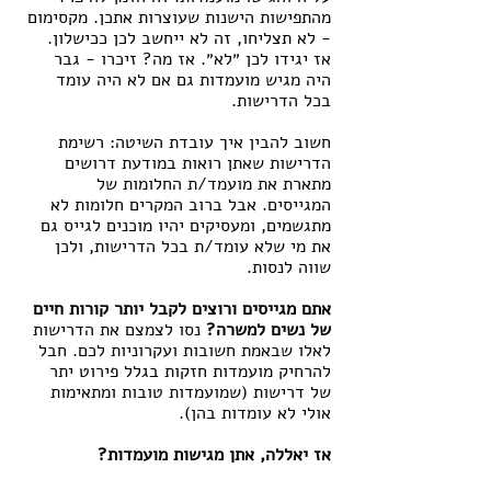
מהתפישות הישנות שעוצרות אתכן. מקסימום 
- לא תצליחו, זה לא ייחשב לכן ככישלון. 
אז יגידו לכן ״לא״. אז מה? זיכרו - גבר 
היה מגיש מועמדות גם אם לא היה עומד 
בכל הדרישות. 
חשוב להבין איך עובדת השיטה: רשימת 
הדרישות שאתן רואות במודעת דרושים 
מתארת את מועמד/ת החלומות של 
המגייסים. אבל ברוב המקרים חלומות לא 
מתגשמים, ומעסיקים יהיו מוכנים לגייס גם 
את מי שלא עומד/ת בכל הדרישות, ולכן 
שווה לנסות.
אתם מגייסים ורוצים לקבל יותר קורות חיים 
של נשים למשרה?
 נסו לצמצם את הדרישות 
לאלו שבאמת חשובות ועקרוניות לכם. חבל 
להרחיק מועמדות חזקות בגלל פירוט יתר 
של דרישות (שמועמדות טובות ומתאימות 
אולי לא עומדות בהן).
אז יאללה, אתן מגישות מועמדות?