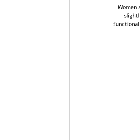
Women ar
slight
functional