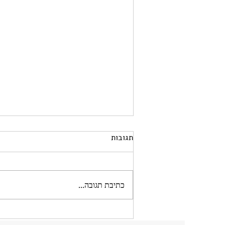
תגובות
כתיבת תגובה...
היית עושה שוב תואר במדעי