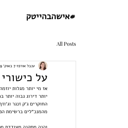
#אישהבהייטק
All Posts
ענבל אורפז
7 באוק׳ 2019
על כישורי 
אז מי יותר מגלות יוזמה
יותר דירוג גבוה יותר 
החוקרים ג׳ק זנגר וג׳וזף
מהמנכ״לים ברשימת הפורצ׳ן 500 ו-2% מהמנכ״לים
והנה מסקנה מעודדת מת